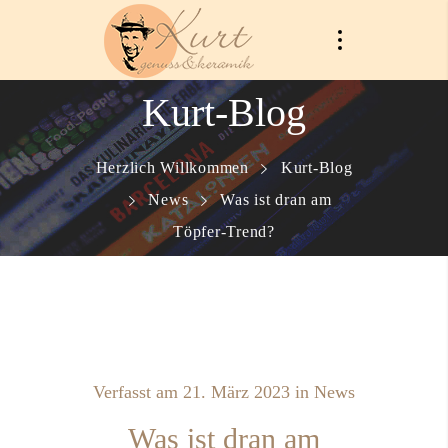
Kurt-Blog
Herzlich Willkommen
Kurt-Blog
News
Was ist dran am
Töpfer-Trend?
Verfasst am
21. März 2023
in
News
Was ist dran am