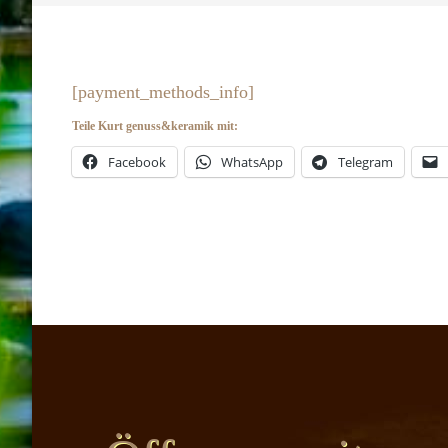
[payment_methods_info]
Teile Kurt genuss&keramik mit:
Facebook
WhatsApp
Telegram